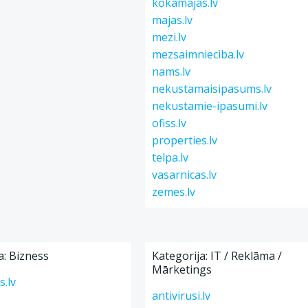
kokamajas.lv
majas.lv
mezi.lv
mezsaimnieciba.lv
nams.lv
nekustamaisipasums.lv
nekustamie-ipasumi.lv
ofiss.lv
properties.lv
telpa.lv
vasarnicas.lv
zemes.lv
a: Bizness
Kategorija: IT / Reklāma /
Mārketings
.lv
antivirusi.lv