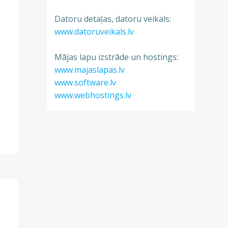
Datoru detaļas, datoru veikals:
www.datoruveikals.lv
Mājas lapu izstrāde un hostings:
www.majaslapas.lv
www.software.lv
www.webhostings.lv