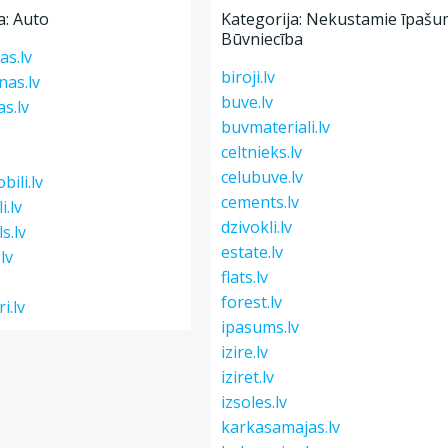
a: Auto
Kategorija: Nekustamie īpašum
Būvniecība
as.lv
biroji.lv
nas.lv
buve.lv
s.lv
buvmateriali.lv
celtnieks.lv
celubuve.lv
bili.lv
cements.lv
i.lv
dzivokli.lv
s.lv
estate.lv
.lv
flats.lv
forest.lv
i.lv
ipasums.lv
izire.lv
iziret.lv
izsoles.lv
karkasamajas.lv