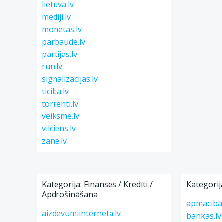
lietuva.lv
mediji.lv
monetas.lv
parbaude.lv
partijas.lv
run.lv
signalizacijas.lv
ticiba.lv
torrenti.lv
veiksme.lv
vilciens.lv
zane.lv
Kategorija: Finanses / Kredīti /
Kategorij
Apdrošināšana
apmacibas
aizdevumiinterneta.lv
bankas.lv