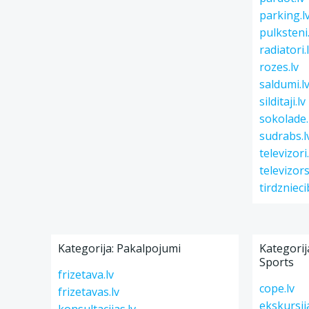
parking.l
pulksteni.
radiatori.
rozes.lv
saldumi.l
silditaji.lv
sokolade.
sudrabs.l
televizori.
televizors
tirdznieci
Kategorija: Pakalpojumi
Kategorija
Sports
frizetava.lv
cope.lv
frizetavas.lv
ekskursija