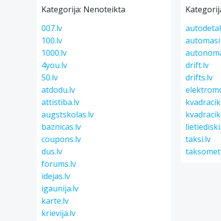
Kategorija: Nenoteikta
Kategorij
007.lv
autodetal
100.lv
automasi
1000.lv
autonoma
4you.lv
drift.lv
50.lv
drifts.lv
atdodu.lv
elektromo
attistiba.lv
kvadracikl
augstskolas.lv
kvadracikl
baznicas.lv
lietiediski
coupons.lv
taksi.lv
dus.lv
taksometr
forums.lv
idejas.lv
igaunija.lv
karte.lv
krievija.lv