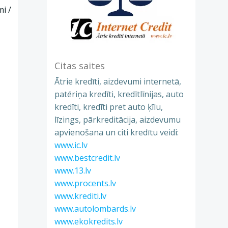
i /
Citas saites
Ātrie kredīti, aizdevumi internetā,
patēriņa kredīti, kredītlīnijas, auto
kredīti, kredīti pret auto ķīlu,
līzings, pārkreditācija, aizdevumu
apvienošana un citi kredītu veidi:
www.ic.lv
www.bestcredit.lv
www.13.lv
www.procents.lv
www.krediti.lv
www.autolombards.lv
www.ekokredits.lv