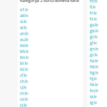
Kategorija: 2 burtu domēna vārdi
fh.lv
fl.lv
a1.lv
fr.lv
ad.lv
fz.lv
ai.lv
ga.lv
al.lv
gb.lv
an.lv
gc.lv
au.lv
gl.lv
bd.lv
gn.lv
bh.lv
gr.lv
bn.lv
ha.lv
br.lv
hb.lv
bz.lv
hg.lv
cf.lv
hj.lv
ch.lv
hk.lv
cj.lv
hn.lv
cn.lv
ia.lv
co.lv
ig.lv
ct.lv