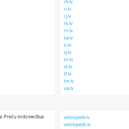
rh.lv
ri.lv
rj.lv
rk.lv
rn.lv
sa.lv
si.lv
sj.lv
so.lv
st.lv
tf.lv
tm.lv
ua.lv
a: Preču tirdzniecībai
velosipedi.lv
velosipeds.lv