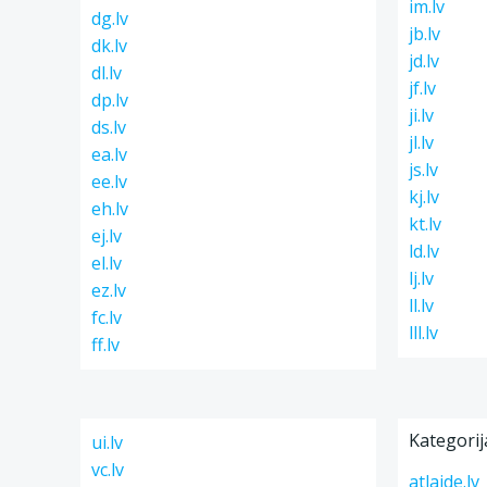
im.lv
dg.lv
jb.lv
dk.lv
jd.lv
dl.lv
jf.lv
dp.lv
ji.lv
ds.lv
jl.lv
ea.lv
js.lv
ee.lv
kj.lv
eh.lv
kt.lv
ej.lv
ld.lv
el.lv
lj.lv
ez.lv
ll.lv
fc.lv
lll.lv
ff.lv
Kategorij
ui.lv
vc.lv
atlaide.lv