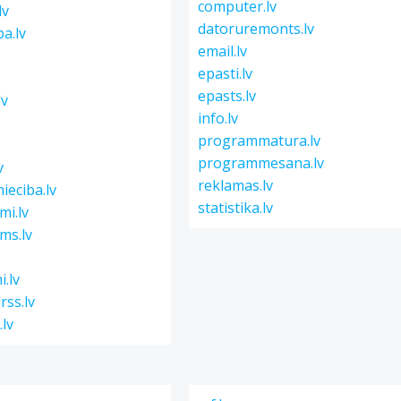
computer.lv
lv
datoruremonts.lv
ba.lv
email.lv
epasti.lv
epasts.lv
lv
info.lv
programmatura.lv
programmesana.lv
v
reklamas.lv
ieciba.lv
statistika.lv
mi.lv
ms.lv
.lv
rss.lv
.lv