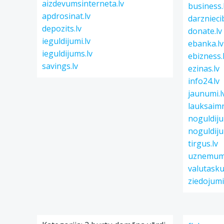
aizdevumsinterneta.lv
business.
apdrosinat.lv
darznieci
depozits.lv
donate.lv
ieguldijumi.lv
ebanka.lv
ieguldijums.lv
ebizness.
savings.lv
ezinas.lv
info24.lv
jaunumi.l
lauksaimn
noguldiju
noguldiju
tirgus.lv
uznemumi
valutasku
ziedojumi