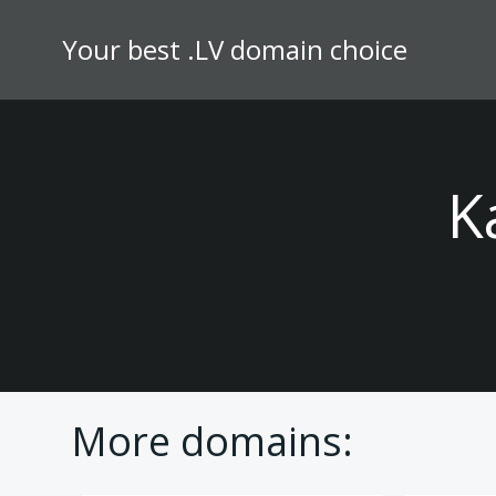
Skip
to
Your best .LV domain choice
content
K
More domains: