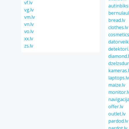
vf.lv
autinbiksi
vg.lv
bernulau
vm.lv
bread.lv
vn.lv
clothes.lv
vo.lv
cosmetics
xx.lv
datorveika
zs.lv
detektori.
diamond.
dzelzsdurv
kameras.
laptops.l
maize.lv
monitor.l
navigacija
offer.lv
outlet.lv
pardod.lv
pardot.lv