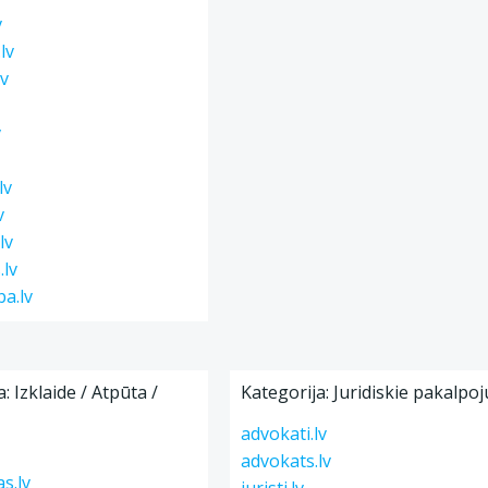
v
lv
lv
v
lv
v
lv
.lv
ba.lv
: Izklaide / Atpūta /
Kategorija: Juridiskie pakalpo
advokati.lv
advokats.lv
s.lv