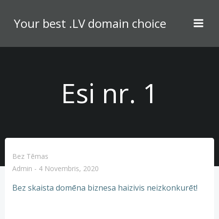
Skip
to
Your best .LV domain choice
content
Esi nr. 1
Bez Tēmas
Admin
-
4 Novembris, 2020
Bez skaista domēna biznesa haizivis neizkonkurēt!