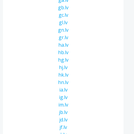
ga.lv
gb.lv
gc.lv
gl.lv
gn.lv
gr.lv
ha.lv
hb.lv
hg.lv
hj.lv
hk.lv
hn.lv
ia.lv
ig.lv
im.lv
jb.lv
jd.lv
jf.lv