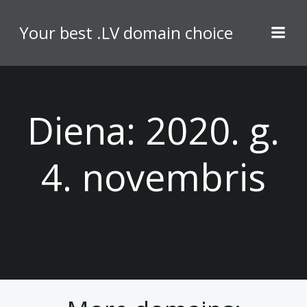
Skip
to
Your best .LV domain choice
content
Diena:
2020. g.
4. novembris