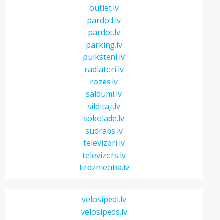
outlet.lv
pardod.lv
pardot.lv
parking.lv
pulksteni.lv
radiatori.lv
rozes.lv
saldumi.lv
silditaji.lv
sokolade.lv
sudrabs.lv
televizori.lv
televizors.lv
tirdznieciba.lv
velosipedi.lv
velosipeds.lv