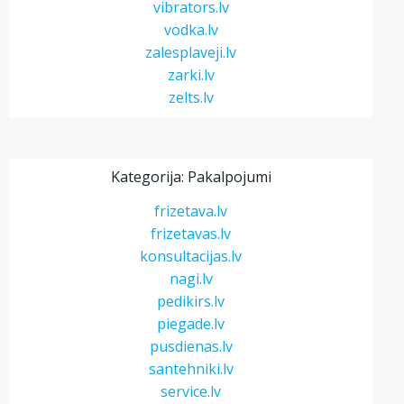
vibrators.lv
vodka.lv
zalesplaveji.lv
zarki.lv
zelts.lv
Kategorija: Pakalpojumi
frizetava.lv
frizetavas.lv
konsultacijas.lv
nagi.lv
pedikirs.lv
piegade.lv
pusdienas.lv
santehniki.lv
service.lv