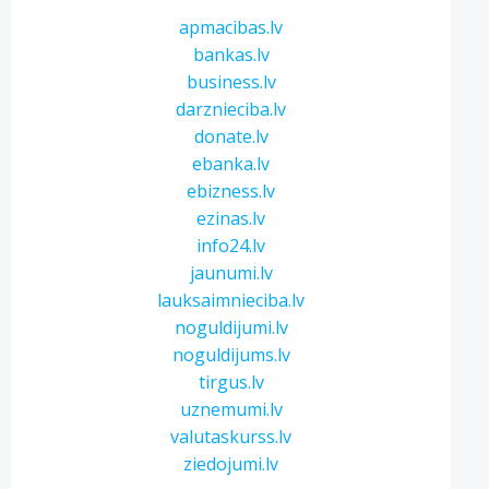
apmacibas.lv
bankas.lv
business.lv
darznieciba.lv
donate.lv
ebanka.lv
ebizness.lv
ezinas.lv
info24.lv
jaunumi.lv
lauksaimnieciba.lv
noguldijumi.lv
noguldijums.lv
tirgus.lv
uznemumi.lv
valutaskurss.lv
ziedojumi.lv