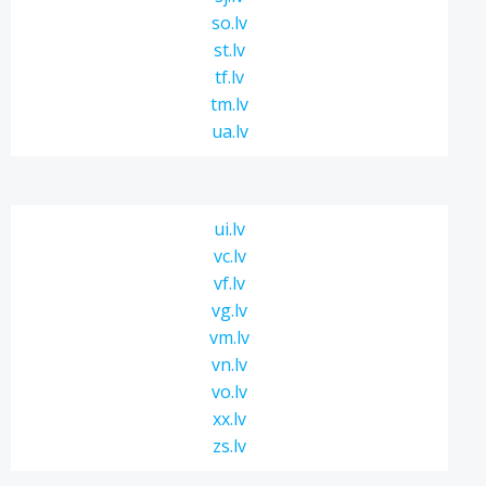
so.lv
st.lv
tf.lv
tm.lv
ua.lv
ui.lv
vc.lv
vf.lv
vg.lv
vm.lv
vn.lv
vo.lv
xx.lv
zs.lv