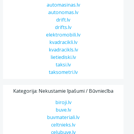
automasinas.lv
autonomas.lv
drift.lv
drifts.lv
elektromobili.lv
kvadracikli.lv
kvadracikls.lv
lietiediski.lv
taksi.lv
taksometri.lv
Kategorija: Nekustamie īpašumi / Būvniecība
biroji.lv
buve.lv
buvmateriali.lv
celtnieks.lv
celubuve.lv