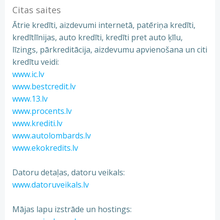
Citas saites
Ātrie kredīti, aizdevumi internetā, patēriņa kredīti,
kredītlīnijas, auto kredīti, kredīti pret auto ķīlu,
līzings, pārkreditācija, aizdevumu apvienošana un citi
kredītu veidi:
www.ic.lv
www.bestcredit.lv
www.13.lv
www.procents.lv
www.krediti.lv
www.autolombards.lv
www.ekokredits.lv
Datoru detaļas, datoru veikals:
www.datoruveikals.lv
Mājas lapu izstrāde un hostings: