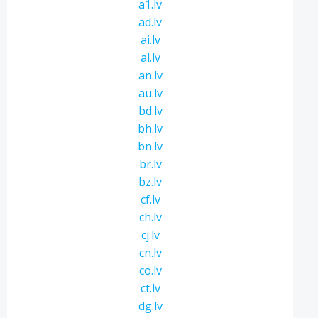
a1.lv
ad.lv
ai.lv
al.lv
an.lv
au.lv
bd.lv
bh.lv
bn.lv
br.lv
bz.lv
cf.lv
ch.lv
cj.lv
cn.lv
co.lv
ct.lv
dg.lv