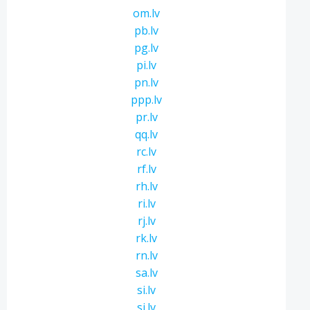
om.lv
pb.lv
pg.lv
pi.lv
pn.lv
ppp.lv
pr.lv
qq.lv
rc.lv
rf.lv
rh.lv
ri.lv
rj.lv
rk.lv
rn.lv
sa.lv
si.lv
sj.lv