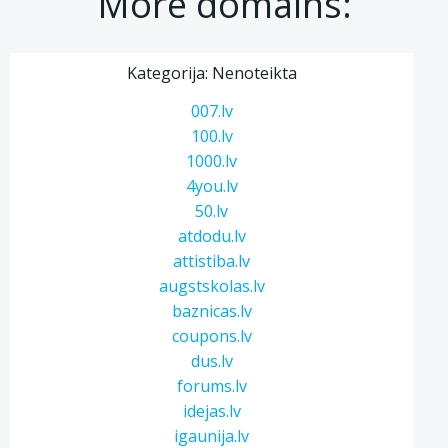
More domains:
Kategorija: Nenoteikta
007.lv
100.lv
1000.lv
4you.lv
50.lv
atdodu.lv
attistiba.lv
augstskolas.lv
baznicas.lv
coupons.lv
dus.lv
forums.lv
idejas.lv
igaunija.lv